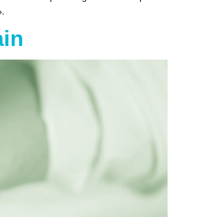
».
ain