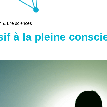
h & Life sciences
if à la pleine consci