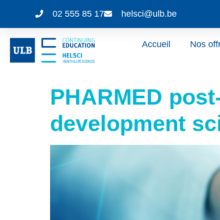
02 555 85 17
helsci@ulb.be
Accueil
Nos off
PHARMED post-g
development sc