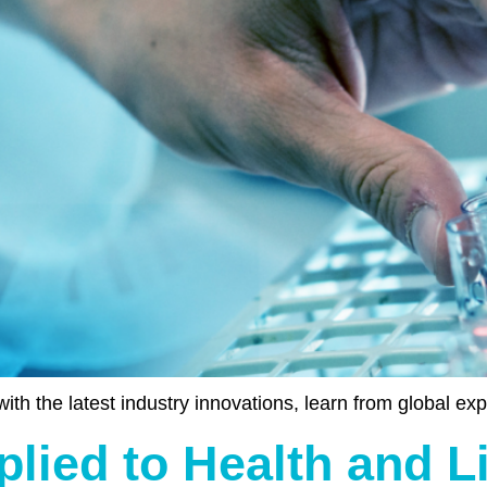
ith the latest industry innovations, learn from global e
plied to Health and L