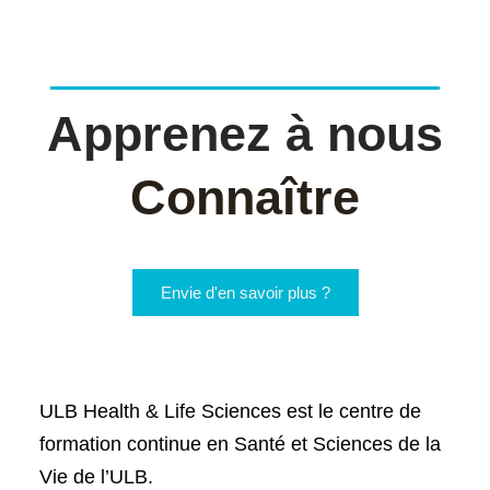
EN BREF
Apprenez à nous
Connaître
Envie d'en savoir plus ?
ULB
H
ealth &
L
ife
Sci
ences est le centre de
formation continue en Santé et Sciences de la
Vie de l’ULB.