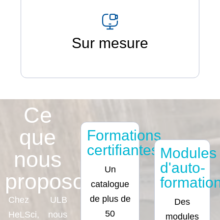
Sur mesure
Ce
que
Formations
certifiantes
Modules
nous
d'auto-
Un
proposons
formatio
catalogue
de plus de
Chez ULB
Des
50
HeLSci, nous
modules