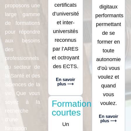
certificats
proposons une
digitaux
d’université
large gamme
performants
et inter-
de formations
permettant
universités
pour répondre
de se
reconnus
aux besoins
former en
par l’ARES
des
toute
et octroyant
professionnels
autonomie
des ECTS.
du secteur de
d’où vous
la Santé et des
voulez et
En savoir
plus ⟶
Sciences de la
quand
vie. Que vous
vous
Formations
soyez à la
voulez.
courtes
recherche
En savoir
d’une
plus ⟶
Un
formation