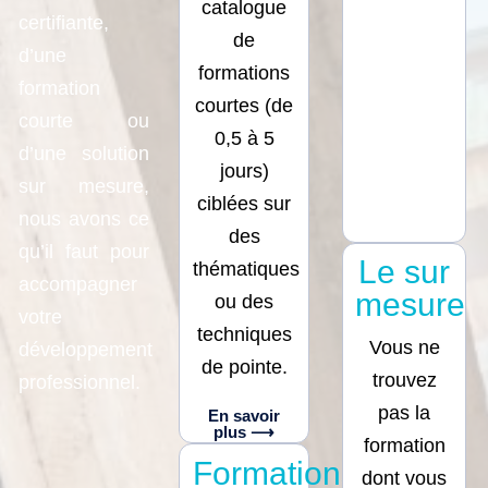
catalogue
certifiante,
de
d’une
formations
formation
courtes (de
courte ou
0,5 à 5
d’une solution
jours)
sur mesure,
ciblées sur
nous avons ce
des
qu’il faut pour
Le sur
thématiques
accompagner
mesure
ou des
votre
techniques
Vous ne
développement
de pointe.
trouvez
professionnel.
pas la
En savoir
plus ⟶
formation
Formations
dont vous