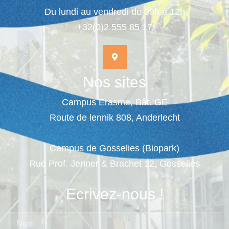
Du lundi au vendredi de 09h à 12h
+32(0)2 555 85 17
Nos sites
Campus Erasme, Bât. GE
Route de lennik 808, Anderlecht
Campus de Gosselies (Biopark)
Rue Prof. Jenner & Brachet 12, Gosselies
Ecrivez-nous !