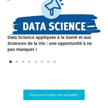
Data Science appliquée à la Santé et aux
[
Sciences de la Vie : une opportunité à ne
f
pas manquer !
l
Découvrir toutes nos actualités