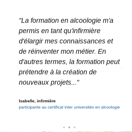
permis en tant qu'infirmière
Ell
d'élargir mes connaissances et
en 
 sans
de réinventer mon métier. En
pra
d'autres termes, la formation peut
par
prétendre à la création de
l'e
 - UCB
nouveaux projets..."
tr
apr
Isabelle, infirmière
participante au certificat inter universités en alcoologie
Magd
Part