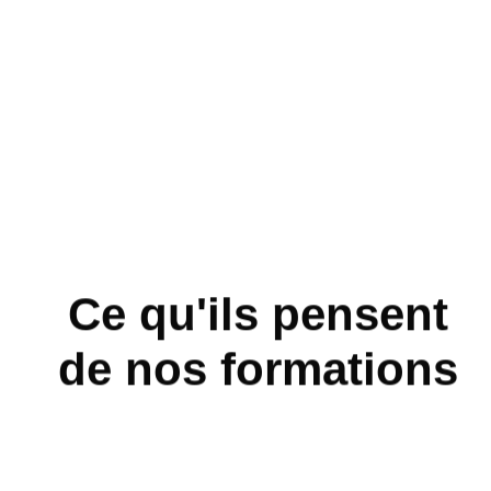
Ce qu'ils pensent
de nos formations
"La formation en alcoologie m'a
"J