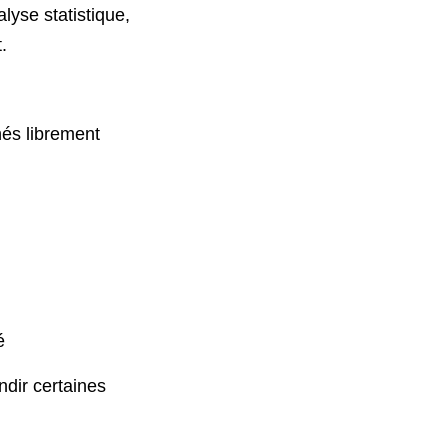
alyse statistique,
.
és librement
é
ndir certaines