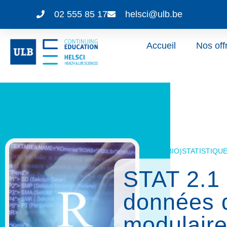
02 555 85 17
helsci@ulb.be
Accueil
Nos off
(BIO)STATISTIQU
STAT 2.1 
données d
modulaire 