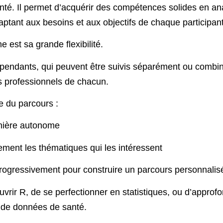
nté
. Il permet d’acquérir des compétences solides en
an
daptant aux besoins et aux objectifs de chaque participant
me est sa
grande flexibilité
.
épendants
, qui peuvent être suivis
séparément ou combin
fs professionnels de chacun.
e du parcours
:
nière autonome
ement les thématiques qui les intéressent
ogressivement pour construire un parcours personnalis
uvrir R
, de
se perfectionner en statistiques
, ou d’
approfo
e de données de santé.