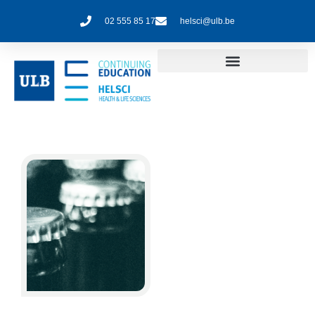
02 555 85 17
helsci@ulb.be